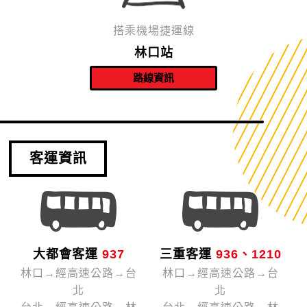
搭乘機場捷運線
林口站
客運資訊
大都會客運
937
三重客運
936、1210
林口→經高速公路→台
林口→經高速公路→台
北
北