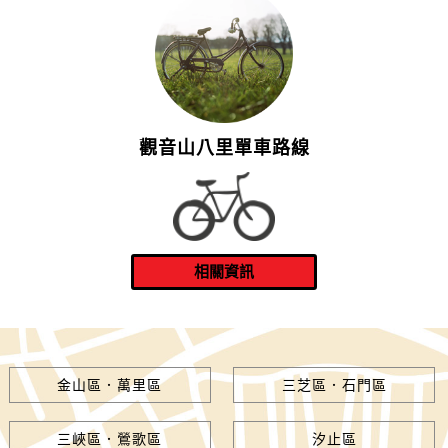
觀音山八里單車路線
金山區．萬里區
三芝區．石門區
三峽區．鶯歌區
汐止區